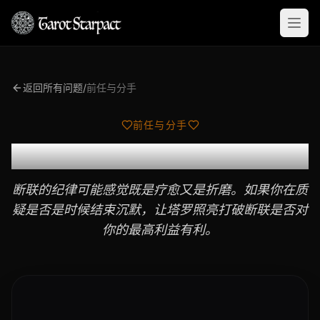
Open
返回所有问题
/
前任与分手
前任与分手
我应该打破断联吗？
断联的纪律可能感觉既是疗愈又是折磨。如果你在质
疑是否是时候结束沉默，让塔罗照亮打破断联是否对
你的最高利益有利。