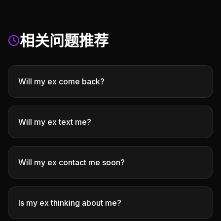
相关问题推荐
Will my ex come back?
Will my ex text me?
Will my ex contact me soon?
Is my ex thinking about me?