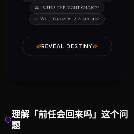
⚖️
Is this the right choice?
✨
Will today be auspicious?
REVEAL DESTINY
理解「前任会回来吗」这个问
题