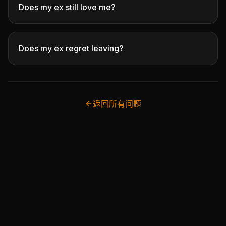
Does my ex still love me?
Does my ex regret leaving?
返回所有问题