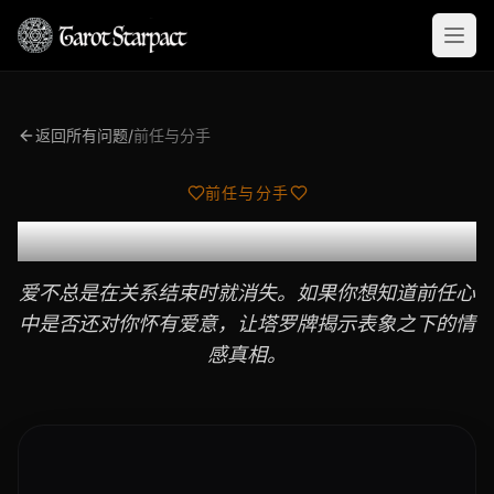
Open
返回所有问题
/
前任与分手
前任与分手
前任还爱我吗？
爱不总是在关系结束时就消失。如果你想知道前任心
中是否还对你怀有爱意，让塔罗牌揭示表象之下的情
感真相。