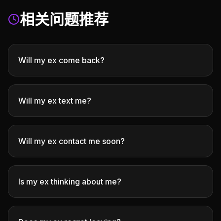
相关问题推荐
Will my ex come back?
Will my ex text me?
Will my ex contact me soon?
Is my ex thinking about me?