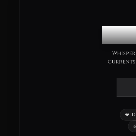
Co
Whisper
currents 
❤️
D
⚖