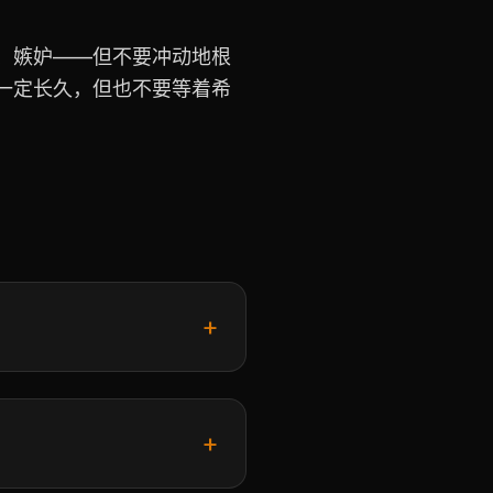
、嫉妒——但不要冲动地根
一定长久，但也不要等着希
+
+