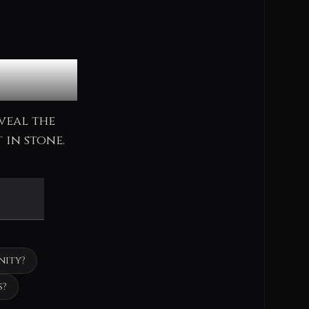
cle
veal the
 in stone.
nity?
s?