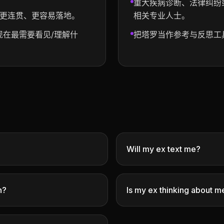
重大疾病诊断、法律纠纷
更连贯、更容易落地。
相关专业人士。
现在最需要看见/理解什
把塔罗当作参考与反思工
Will my ex text me?
n?
Is my ex thinking about m