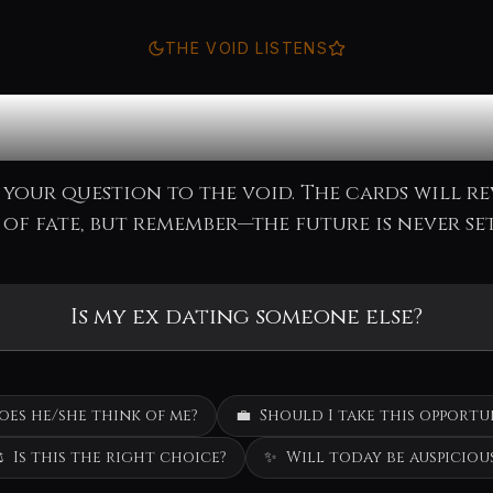
THE VOID LISTENS
nsult the Ora
 your question to the void. The cards will re
of fate, but remember—the future is never set
oes he/she think of me?
💼
Should I take this opportu
️
Is this the right choice?
✨
Will today be auspiciou