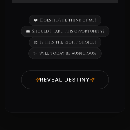
❤️
Does he/she think of me?
💼
Should I take this opportunity?
⚖️
Is this the right choice?
✨
Will today be auspicious?
REVEAL DESTINY