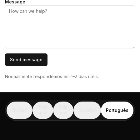
Message
Send message
Normalmente respondemos em 1–2 dias úteis.
简体
繁體
English
Español
Português
中文
中文