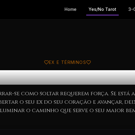
Home
Yes/No Tarot
3-
EX E TÉRMINOS
guir em Frente do
rar-se como soltar requerem força. Se está 
ibertar o seu ex do seu coração e avançar, dei
iluminar o caminho que serve o seu maior bem