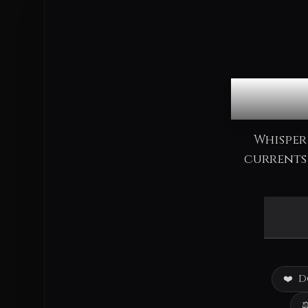
Co
Whisper
currents 
❤️
D
⚖