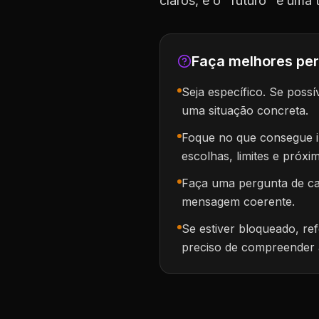
claros, e o "futuro" é uma
Faça melhores pe
Seja específico. Se possí
uma situação concreta.
Foque no que consegue in
escolhas, limites e próxi
Faça uma pergunta de ca
mensagem coerente.
Se estiver bloqueado, re
preciso de compreender