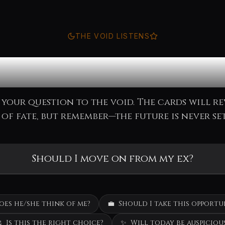
THE VOID LISTENS
nsult the Ora
 your question to the void. The cards will re
of fate, but remember—the future is never set
oes he/she think of me?
💼
Should I take this opportu
️
Is this the right choice?
✨
Will today be auspiciou