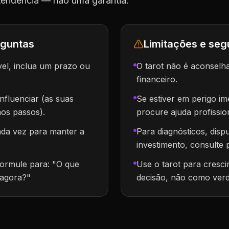
 tendência — não uma garantia.
rguntas
Limitações e se
vel, inclua um prazo ou
O tarot não é aconselh
financeiro.
fluenciar (as suas
Se estiver em perigo im
mos passos).
procure ajuda profissio
da vez para manter a
Para diagnósticos, disp
investimento, consulte p
formule para: "O que
Use o tarot para cresci
 agora?"
decisão, não como verd