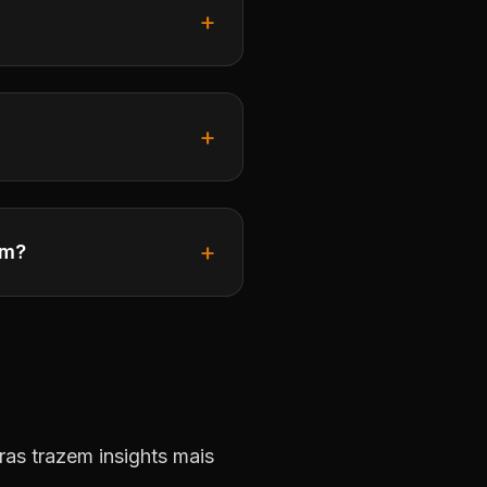
+
+
+
ém?
ras trazem insights mais