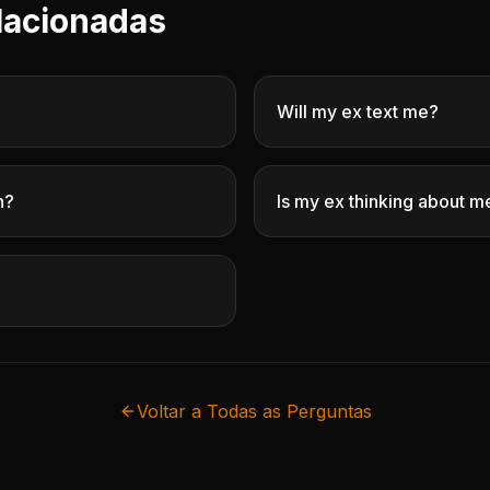
lacionadas
Will my ex text me?
n?
Is my ex thinking about m
Voltar a Todas as Perguntas