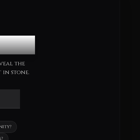
cle
veal the
 in stone.
nity?
s?