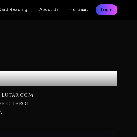
Card Reading
About Us
Login
—
chances
 Meu Ex?
a lutar com
xe o tarot
.