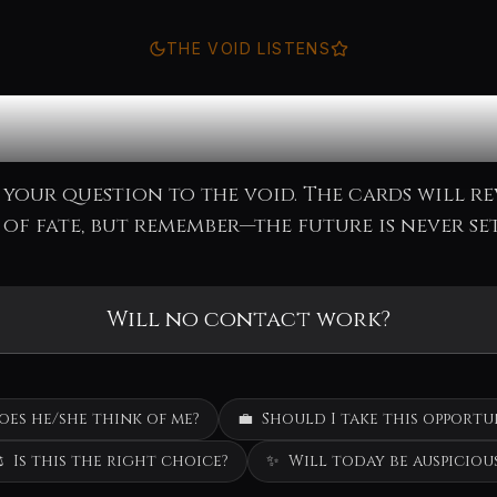
THE VOID LISTENS
nsult the Ora
 your question to the void. The cards will re
of fate, but remember—the future is never set
oes he/she think of me?
💼
Should I take this opportu
️
Is this the right choice?
✨
Will today be auspiciou