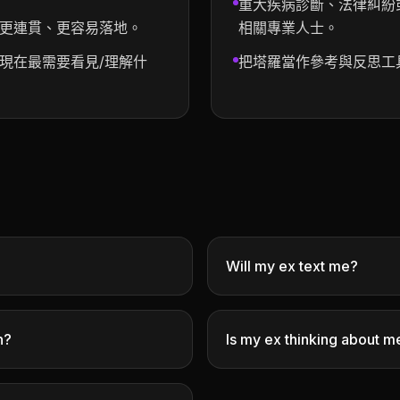
重大疾病診斷、法律糾紛
更連貫、更容易落地。
相關專業人士。
現在最需要看見/理解什
把塔羅當作參考與反思工
Will my ex text me?
n?
Is my ex thinking about m