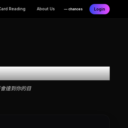
Card Reading
About Us
Login
—
chances
否會達到你的目