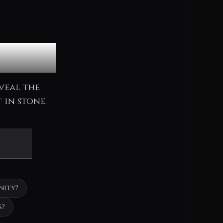
cle
veal the
 in stone.
nity?
s?