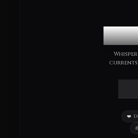
Co
Whisper
currents 
❤️
D
⚖