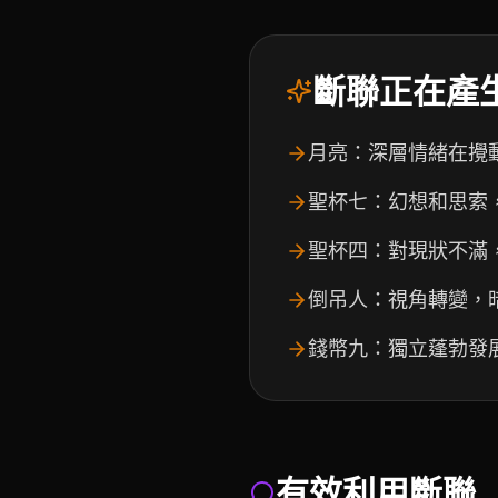
斷聯正在產
月亮：深層情緒在攪
聖杯七：幻想和思索
聖杯四：對現狀不滿
倒吊人：視角轉變，
錢幣九：獨立蓬勃發
有效利用斷聯