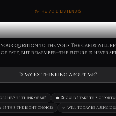
THE VOID LISTENS
nsult the Ora
 your question to the void. The cards will re
of fate, but remember—the future is never set
oes he/she think of me?
💼
Should I take this opportu
️
Is this the right choice?
✨
Will today be auspiciou