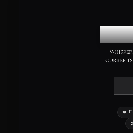
Co
Whisper
currents 
❤️
D
⚖