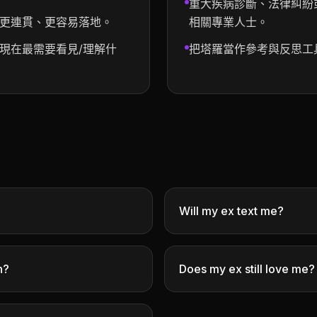
重大疾病診斷、法律糾紛
更連貫、更容易落地。
相關專業人士。
現在最需要看見/理解什
把塔羅當作參考與反思工
Will my ex text me?
n?
Does my ex still love me?