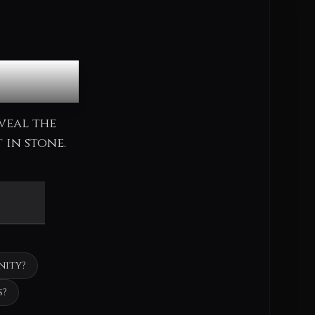
cle
veal the
 in stone.
nity?
s?