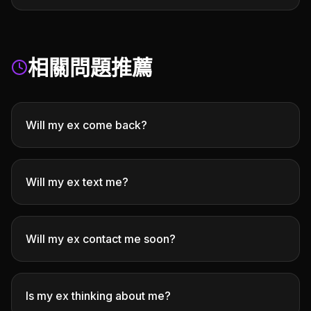
相關問題推薦
Will my ex come back?
Will my ex text me?
Will my ex contact me soon?
Is my ex thinking about me?