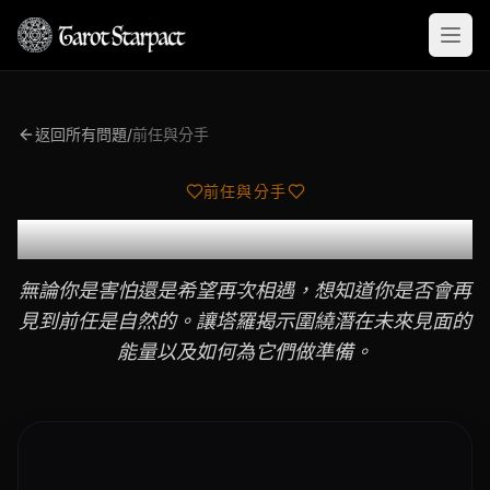
Open
返回所有問題
/
前任與分手
前任與分手
我會再見到前任嗎？
無論你是害怕還是希望再次相遇，想知道你是否會再
見到前任是自然的。讓塔羅揭示圍繞潛在未來見面的
能量以及如何為它們做準備。