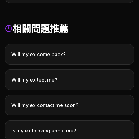
相關問題推薦
Will my ex come back?
Will my ex text me?
Will my ex contact me soon?
Is my ex thinking about me?