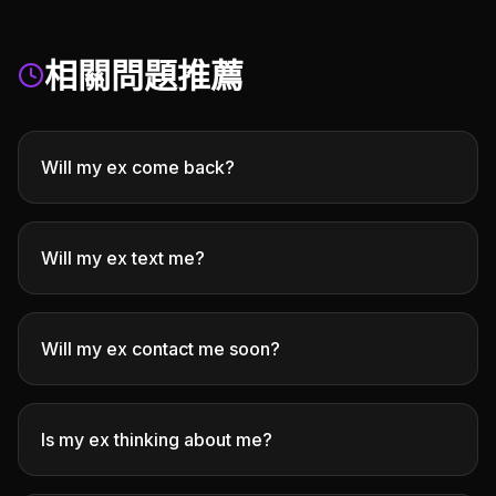
相關問題推薦
Will my ex come back?
Will my ex text me?
Will my ex contact me soon?
Is my ex thinking about me?