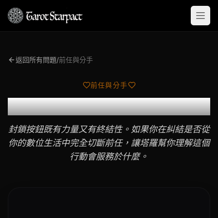
Open
返回所有問題
/
前任與分手
前任與分手
我應該封鎖前任嗎？
封鎖按鈕既有力量又有終結性。如果你在糾結是否從
你的數位生活中完全切斷前任，讓塔羅幫你理解這個
行動會服務於什麼。